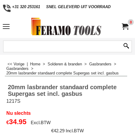
+31 320 253161
SNEL GELEVERD UIT VOORRAAD
0
<< Vorige
|
Home
>
Solderen & branden
>
Gasbranders
>
Gasbranders
>
20mm lasbrander standaard complete Supergas set incl. gasbus
20mm lasbrander standaard complete
Supergas set incl. gasbus
1217S
Nu slechts
34.95
€
Excl.BTW
€
42.29
Incl.BTW