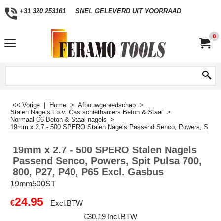
+31 320 253161
SNEL GELEVERD UIT VOORRAAD
0
<< Vorige
|
Home
>
Afbouwgereedschap
>
Stalen Nagels t.b.v. Gas schiethamers Beton & Staal
>
Normaal C6 Beton & Staal nagels
>
19mm x 2.7 - 500 SPERO Stalen Nagels Passend Senco, Powers, Spit P
19mm x 2.7 - 500 SPERO Stalen Nagels
Passend Senco, Powers, Spit Pulsa 700,
800, P27, P40, P65 Excl. Gasbus
19mm500ST
24.95
€
Excl.BTW
€
30.19
Incl.BTW