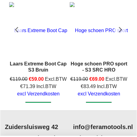
ro
Laars Extreme Boot Cap
Hoge schoen PRO sport
S3 Bruin
- S3 SRC HRO
€
119.00
€
59.00
Excl.BTW
€
119.00
€
69.00
Excl.BTW
€
71.39
Incl.BTW
€
83.49
Incl.BTW
excl Verzendkosten
excl Verzendkosten
Klik hier
Klik hier
Zuidersluisweg 42
info@feramotools.nl