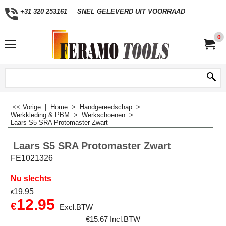
+31 320 253161
SNEL GELEVERD UIT VOORRAAD
0
<< Vorige
|
Home
>
Handgereedschap
>
Werkkleding & PBM
>
Werkschoenen
>
Laars S5 SRA Protomaster Zwart
Laars S5 SRA Protomaster Zwart
FE1021326
Nu slechts
19.95
€
12.95
€
Excl.BTW
€
15.67
Incl.BTW