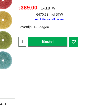
389.00
€
Excl.BTW
€
470.69
Incl.BTW
excl Verzendkosten
Levertijd:
1-3 dagen
Bestel
ssen