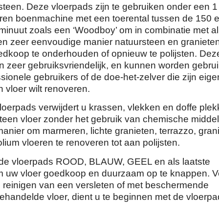
steen. Deze vloerpads zijn te gebruiken onder een 1
oeren boenmachine met een toerental tussen de 150 
 minuut zoals een ‘Woodboy’ om in combinatie met a
en zeer eenvoudige manier natuursteen en graniete
edkoop te onderhouden of opnieuw te polijsten. Dez
jn zeer gebruiksvriendelijk, en kunnen worden gebrui
sionele gebruikers of de doe-het-zelver die zijn eige
 vloer wilt renoveren.
oerpads verwijdert u krassen, vlekken en doffe plek
teen vloer zonder het gebruik van chemische middel
anier om marmeren, lichte granieten, terrazzo, grani
nolium vloeren te renoveren tot aan polijsten.
 de vloerpads ROOD, BLAUW, GEEL en als laatste
uw vloer goedkoop en duurzaam op te knappen. V
g reinigen van een versleten of met beschermende
ehandelde vloer, dient u te beginnen met de vloerp