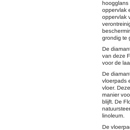
hoogglans r
oppervlak 
oppervlak 
verontreini
beschermin
grondig te 
De diamant 
van deze Fl
voor de laa
De diamant
vloerpads 
vloer. Deze
manier voo
blijft. De 
natuursteen
linoleum.
De vloerpad