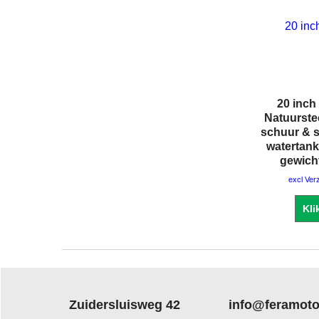
20 inch
Natuurst
schuur & s
watertank
gewich
excl Ver
Kli
Zuidersluisweg 42
info@feramoto