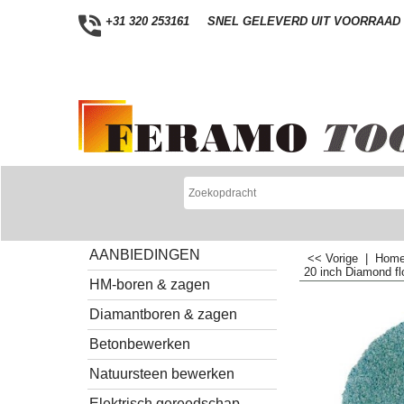
+31 320 253161
SNEL GELEVERD UIT VOORRAAD
AANBIEDINGEN
<< Vorige
|
Hom
20 inch Diamond fl
HM-boren & zagen
Diamantboren & zagen
Betonbewerken
Natuursteen bewerken
Elektrisch gereedschap