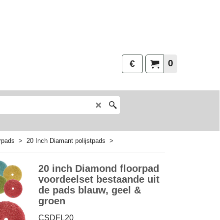
0
€
rpads
>
20 Inch Diamant polijstpads
>
20 inch Diamond floorpad
voordeelset bestaande uit
de pads blauw, geel &
groen
CSDFL20