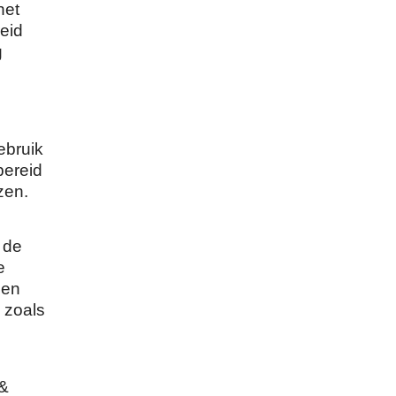
het
eid
g
ebruik
bereid
zen.
 de
e
den
n zoals
 &