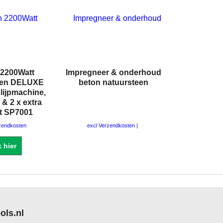
 2200Watt
Impregneer & onderhoud
een DELUXE
beton natuursteen
lijpmachine,
 & 2 x extra
t SP7001
zendkosten
excl Verzendkosten
k hier
ols.nl