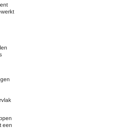
ient
ewerkt
len
s
igen
rvlak
appen
t een