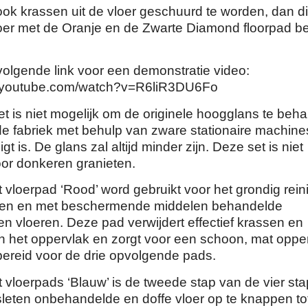
ook krassen uit de vloer geschuurd te worden, dan d
loer met de Oranje en de Zwarte Diamond floorpad b
volgende link voor een demonstratie video:
w.youtube.com/watch?v=R6liR3DU6Fo
t is niet mogelijk om de originele hoogglans te beha
 de fabriek met behulp van zware stationaire machine
gt is. De glans zal altijd minder zijn. Deze set is niet
oor donkeren granieten.
 vloerpad ‘Rood’ word gebruikt voor het grondig rein
ten en met beschermende middelen behandelde
n vloeren. Deze pad verwijdert effectief krassen en
n het oppervlak en zorgt voor een schoon, mat oppe
bereid voor de drie opvolgende pads.
 vloerpads ‘Blauw’ is de tweede stap van de vier st
leten onbehandelde en doffe vloer op te knappen to