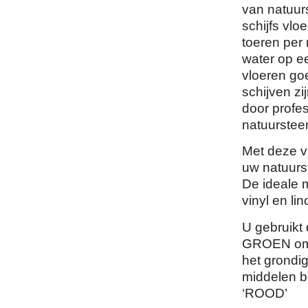
van natuur
schijfs vl
toeren per
water op e
vloeren go
schijven zi
door profes
natuursteen
Met deze vl
uw natuurs
De ideale m
vinyl en li
U gebruikt
GROEN om 
het grondi
middelen b
‘ROOD’