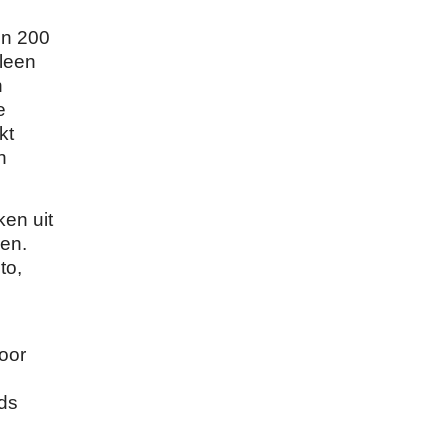
en 200
lleen
n
e
kt
n
ken uit
en.
to,
oor
ads