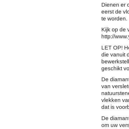
Dienen er 
eerst de v
te worden.
Kijk op de 
http://ww
LET OP! He
die vanuit
bewerkstelli
geschikt v
De diamant
van versle
natuurstene
vlekken va
dat is voor
De diamant
om uw vers