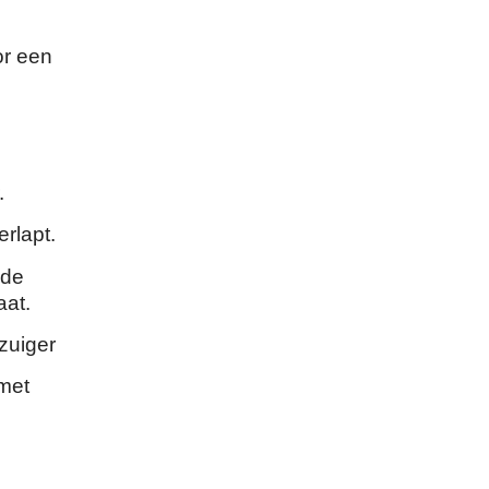
or een
.
rlapt.
 de
aat.
zuiger
 met