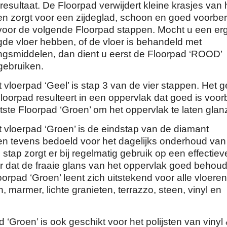
esultaat. De Floorpad verwijdert kleine krasjes van 
en zorgt voor een zijdeglad, schoon en goed voorber
voor de volgende Floorpad stappen. Mocht u een er
gde vloer hebben, of de vloer is behandeld met
gsmiddelen, dan dient u eerst de Floorpad ‘ROOD’
gebruiken.
vloerpad ‘Geel’ is stap 3 van de vier stappen. Het g
oorpad resulteert in een oppervlak dat goed is voor
tste Floorpad ‘Groen’ om het oppervlak te laten glan
 vloerpad ‘Groen’ is de eindstap van de diamant
en tevens bedoeld voor het dagelijks onderhoud van
 stap zorgt er bij regelmatig gebruik op een effectiev
r dat de fraaie glans van het oppervlak goed behou
Floorpad ‘Groen’ leent zich uitstekend voor alle vloere
, marmer, lichte granieten, terrazzo, steen, vinyl en
 ‘Groen’ is ook geschikt voor het polijsten van vinyl