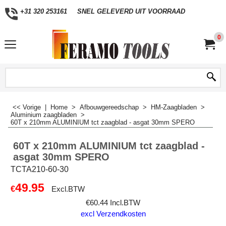
+31 320 253161
SNEL GELEVERD UIT VOORRAAD
0
<< Vorige
|
Home
>
Afbouwgereedschap
>
HM-Zaagbladen
>
Aluminium zaagbladen
>
60T x 210mm ALUMINIUM tct zaagblad - asgat 30mm SPERO
60T x 210mm ALUMINIUM tct zaagblad -
asgat 30mm SPERO
TCTA210-60-30
49.95
€
Excl.BTW
€
60.44
Incl.BTW
excl Verzendkosten