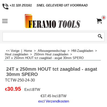
+31 320 253161
SNEL GELEVERD UIT VOORRAAD
0
<< Vorige
|
Home
>
Afbouwgereedschap
>
HM-Zaagbladen
>
Hout zaagbladen
>
250mm Hout zaagbladen
>
24T x 250mm HOUT tct zaagblad - asgat 30mm SPERO
24T x 250mm HOUT tct zaagblad - asgat
30mm SPERO
TCTW-250-24-30
30.95
€
Excl.BTW
€
37.45
Incl.BTW
excl Verzendkosten