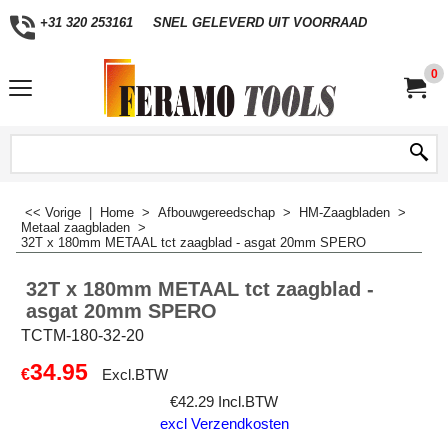
+31 320 253161
SNEL GELEVERD UIT VOORRAAD
0
<< Vorige
|
Home
>
Afbouwgereedschap
>
HM-Zaagbladen
>
Metaal zaagbladen
>
32T x 180mm METAAL tct zaagblad - asgat 20mm SPERO
32T x 180mm METAAL tct zaagblad -
asgat 20mm SPERO
TCTM-180-32-20
34.95
€
Excl.BTW
€
42.29
Incl.BTW
excl Verzendkosten