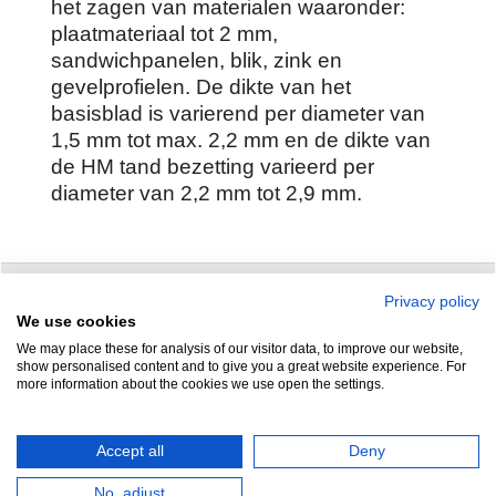
het zagen van materialen waaronder:
plaatmateriaal tot 2 mm,
sandwichpanelen, blik, zink en
gevelprofielen. De dikte van het
basisblad is varierend per diameter van
1,5 mm tot max. 2,2 mm en de dikte van
de HM tand bezetting varieerd per
diameter van 2,2 mm tot 2,9 mm.
Privacy policy
Zuidersluisweg 42
info@feramotools.nl
We use cookies
We may place these for analysis of our visitor data, to improve our website,
8243 RC Lelystad
Tel: +31(0)320
show personalised content and to give you a great website experience. For
more information about the cookies we use open the settings.
253161
Nederland
Accept all
Deny
No, adjust