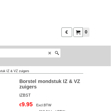
0
€
stuk IZ & VZ zuigers
Borstel mondstuk IZ & VZ
zuigers
IZBST
9.95
€
Excl.BTW