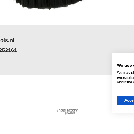
ols.nl
 253161
We use 
We may pla
personalis
about the 
Accep
Webwinkel gemaakt met
ShopFactory webwinkel
software.