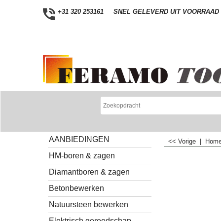
+31 320 253161
SNEL GELEVERD UIT VOORRAAD
AANBIEDINGEN
<< Vorige
|
Hom
HM-boren & zagen
Diamantboren & zagen
Betonbewerken
Natuursteen bewerken
Elektrisch gereedschap