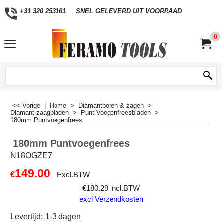
+31 320 253161
SNEL GELEVERD UIT VOORRAAD
0
<< Vorige
|
Home
>
Diamantboren & zagen
>
Diamant zaagbladen
>
Punt Voegenfreesbladen
>
180mm Puntvoegenfrees
180mm Puntvoegenfrees
N18OGZE7
149.00
€
Excl.BTW
€
180.29
Incl.BTW
excl Verzendkosten
Levertijd:
1-3 dagen