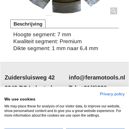
Beschrijving
Hoogte segment: 7 mm
Kwaliteit segment: Premium
Dikte segment: 1 mm naar 6,4 mm
Zuidersluisweg 42
info@feramotools.nl
8243 RC Lelystad
Tel: +31(0)320
Privacy policy
253161
Nederland
We use cookies
We may place these for analysis of our visitor data, to improve our website,
show personalised content and to give you a great website experience. For
more information about the cookies we use open the settings.