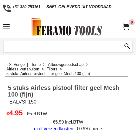
+31 320 253161
SNEL GELEVERD UIT VOORRAAD
0
<< Vorige
|
Home
>
Afbouwgereedschap
>
Airless verfspuiten
>
Filters
>
5 stuks Airless pistool filter geel Mesh 100 (fijn)
5 stuks Airless pistool filter geel Mesh
100 (fijn)
FEALVSF150
4.95
€
Excl.BTW
€
5.99
Incl.BTW
excl Verzendkosten
€0.99
/ piece