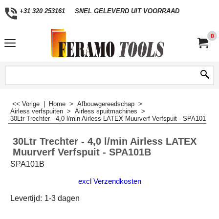
+31 320 253161
SNEL GELEVERD UIT VOORRAAD
0
<< Vorige
|
Home
>
Afbouwgereedschap
>
Airless verfspuiten
>
Airless spuitmachines
>
30Ltr Trechter - 4,0 l/min Airless LATEX Muurverf Verfspuit - SPA101B
30Ltr Trechter - 4,0 l/min Airless LATEX
Muurverf Verfspuit - SPA101B
SPA101B
excl Verzendkosten
Levertijd:
1-3 dagen