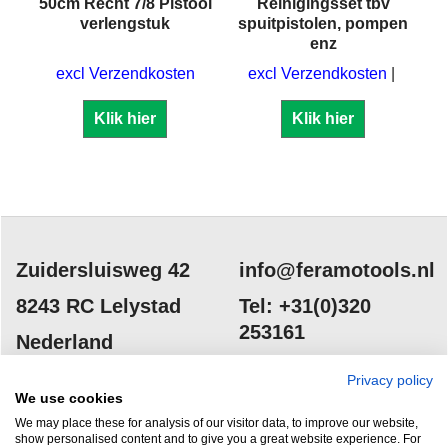
50cm Recht 7/8 Pistool
Reinigingsset tbv
101
verlengstuk
spuitpistolen, pompen
enz
ERO
excl Verzendkosten
excl Verzendkosten
Klik hier
Klik hier
Zuidersluisweg 42
info@feramotools.nl
8243 RC Lelystad
Tel: +31(0)320
253161
Nederland
Privacy policy
We use cookies
We may place these for analysis of our visitor data, to improve our website,
show personalised content and to give you a great website experience. For