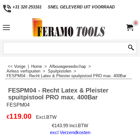
+31 320 253161
SNEL GELEVERD UIT VOORRAAD
0
<< Vorige
|
Home
>
Afbouwgereedschap
>
Airless verfspuiten
>
Spuitpistolen
>
FESPM04 - Recht Latex & Pleister spuitpistool PRO max. 400Bar
FESPM04 - Recht Latex & Pleister
spuitpistool PRO max. 400Bar
FESPM04
119.00
€
Excl.BTW
€
143.99
Incl.BTW
excl Verzendkosten