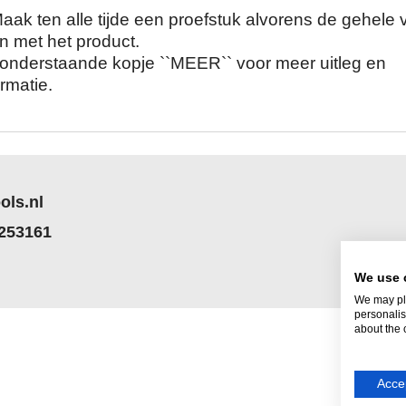
ak ten alle tijde een proefstuk alvorens de gehele 
n met het product.
t onderstaande kopje ``MEER`` voor meer uitleg en
rmatie.
ols.nl
 253161
We use 
We may pla
personalis
about the 
Accep