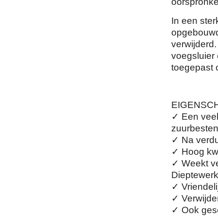
oorspronkel
In een ste
opgebouwd 
verwijderd.
voegsluie
toegepast o
EIGENSC
✓ Een veelz
zuurbesten
✓ Na verdu
✓ Hoog kwal
✓ Weekt ver
Dieptewerk
✓ Vriendeli
✓ Verwijde
✓ Ook gesch