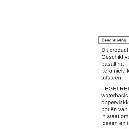
Beschrijving
Dit produc
Geschikt v
basaltina 
keramiek, kl
tufsteen.
TEGELREINI
waterbasis 
oppervlakke
poriën van
in staat om
lossen en t