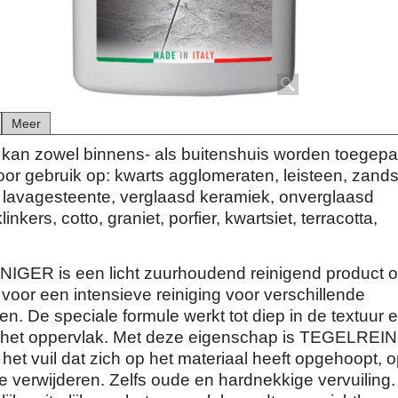
Meer
t kan zowel binnens- als buitenshuis worden toegepa
oor gebruik op: kwarts agglomeraten, leisteen, zand
– lavagesteente, verglaasd keramiek, onverglaasd
inkers, cotto, graniet, porfier, kwartsiet, terracotta,
GER is een licht zuurhoudend reinigend product 
voor een intensieve reiniging voor verschillende
n. De speciale formule werkt tot diep in de textuur 
 het oppervlak. Met deze eigenschap is TEGELREI
 het vuil dat zich op het materiaal heeft opgehoopt, o
e verwijderen. Zelfs oude en hardnekkige vervuiling.