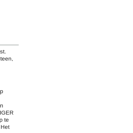
st.
steen,
op
en
NIGER
p te
 Het