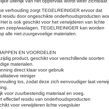
ijke uiterlijk van het oppervlak wordt weer zichtbaar.
rke verhouding zorgt TEGELREINIGER ervoor dat
residu door ongeschikte onderhoudsproducten wor
 Het is ook geschikt voor het verwijderen van lichte
r en zeep/waslagen. TEGELREINIGER kan worden
p alle niet-zuurgevoelige materialen.
HAPPEN EN VOORDELEN
ijdig product, geschikt voor verschillende soorten
dige materialen.
nning direct klaar voor gebruik
itatieve reiniger
vuiling los, zodat deze zich eenvoudiger laat verwi
ing.
jk voor zuurbestendig materiaal en voeg.
rt effectief residu van onderhoudsproducten
ikt voor verwijderen lichte voegsluier