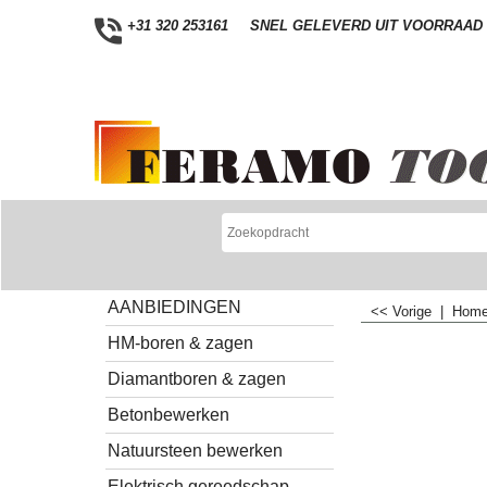
+31 320 253161
SNEL GELEVERD UIT VOORRAAD
AANBIEDINGEN
<< Vorige
|
Hom
HM-boren & zagen
Diamantboren & zagen
Betonbewerken
Natuursteen bewerken
Elektrisch gereedschap