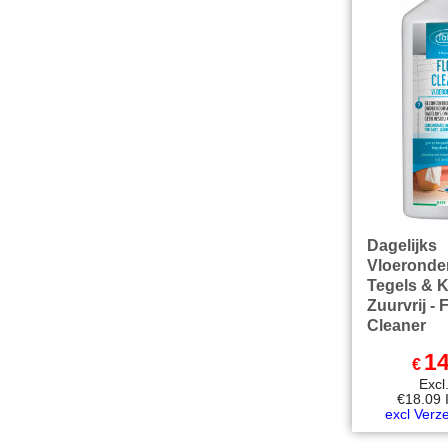
Dagelijks
Vloeronde
Tegels & 
Zuurvrij - 
Cleaner
14
€
Exc
€
18.09
excl Verz