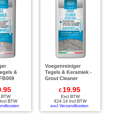
ger
Voegenreiniger
Tegels &
Tegels & Keramiek -
 FB009
Grout Cleaner
9.95
19.95
€
l.BTW
Excl.BTW
Incl.BTW
€
24.14
Incl.BTW
zendkosten
excl Verzendkosten