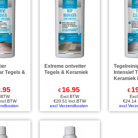
ier
Extreme ontvetter
Tegelreini
ar Tegels &
Tegels & Keramiek
Intensief 
Keramiek
.95
16.95
1
€
€
l.BTW
Excl.BTW
Exc
Incl.BTW
€
20.51
Incl.BTW
€
24.14
endkosten
excl Verzendkosten
excl Ver