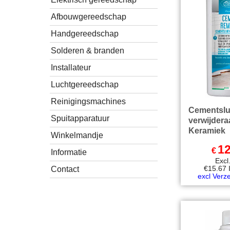
Afbouwgereedschap
Handgereedschap
Solderen & branden
Installateur
Luchtgereedschap
Reinigingsmachines
Cementslu
Spuitapparatuur
verwijdera
Keramiek
Winkelmandje
12
€
Informatie
Exc
€
15.67
Contact
excl Verz