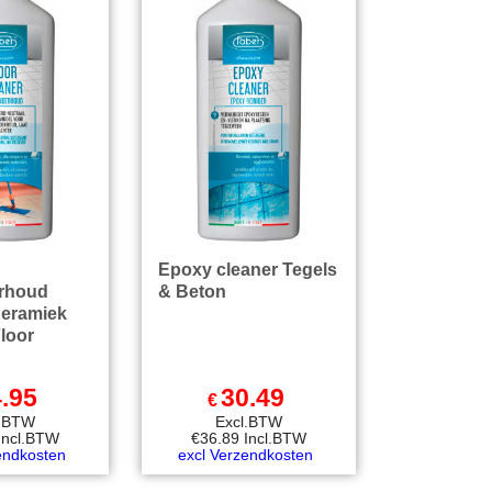
Epoxy cleaner Tegels
rhoud
& Beton
Keramiek
Floor
.95
30.49
€
l.BTW
Excl.BTW
Incl.BTW
€
36.89
Incl.BTW
endkosten
excl Verzendkosten