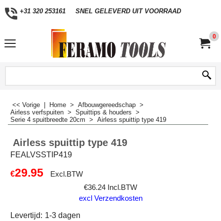
+31 320 253161
SNEL GELEVERD UIT VOORRAAD
0
<< Vorige
|
Home
>
Afbouwgereedschap
>
Airless verfspuiten
>
Spuittips & houders
>
Serie 4 spuitbreedte 20cm
>
Airless spuittip type 419
Airless spuittip type 419
FEALVSSTIP419
29.95
€
Excl.BTW
€
36.24
Incl.BTW
excl Verzendkosten
Levertijd:
1-3 dagen