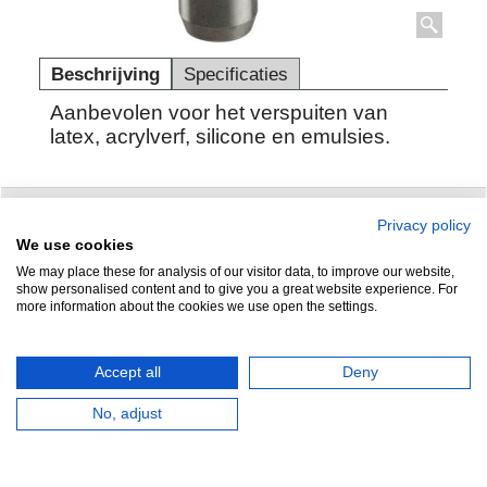
Beschrijving
Specificaties
Aanbevolen voor het verspuiten van
latex, acrylverf, silicone en emulsies.
Privacy policy
Zuidersluisweg 42
info@feramotools.nl
We use cookies
We may place these for analysis of our visitor data, to improve our website,
8243 RC Lelystad
Tel: +31(0)320
show personalised content and to give you a great website experience. For
more information about the cookies we use open the settings.
253161
Nederland
Accept all
Deny
No, adjust
HERROEPINGSKNOP