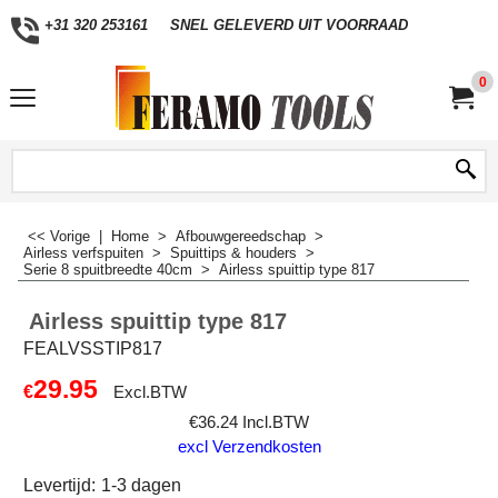
+31 320 253161
SNEL GELEVERD UIT VOORRAAD
0
<< Vorige
|
Home
>
Afbouwgereedschap
>
Airless verfspuiten
>
Spuittips & houders
>
Serie 8 spuitbreedte 40cm
>
Airless spuittip type 817
Airless spuittip type 817
FEALVSSTIP817
29.95
€
Excl.BTW
€
36.24
Incl.BTW
excl Verzendkosten
Levertijd:
1-3 dagen