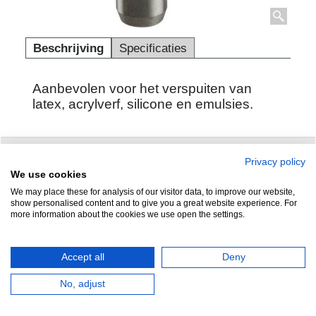
Beschrijving
Specificaties
Aanbevolen voor het verspuiten van
latex, acrylverf, silicone en emulsies.
Privacy policy
Zuidersluisweg 42
info@feramotools.nl
We use cookies
We may place these for analysis of our visitor data, to improve our website,
8243 RC Lelystad
Tel: +31(0)320
show personalised content and to give you a great website experience. For
more information about the cookies we use open the settings.
253161
Nederland
Accept all
Deny
No, adjust