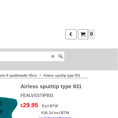
0
€
erie 9 spuitbreedte 45cm
>
Airless spuittip type 931
Airless spuittip type 931
FEALVSSTIP931
29.95
€
Excl.BTW
€
36.24
Incl.BTW