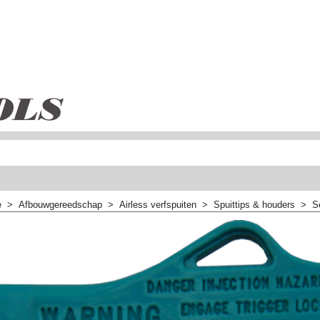
e
>
Afbouwgereedschap
>
Airless verfspuiten
>
Spuittips & houders
>
S