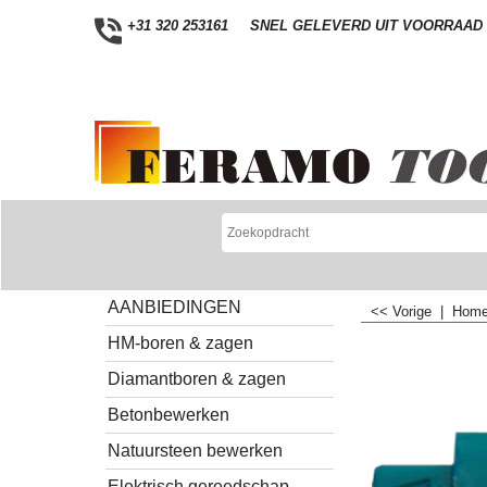
+31 320 253161
SNEL GELEVERD UIT VOORRAAD
AANBIEDINGEN
<< Vorige
|
Hom
HM-boren & zagen
Diamantboren & zagen
Betonbewerken
Natuursteen bewerken
Elektrisch gereedschap