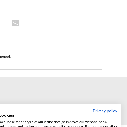
neraal.
Privacy policy
cookies
ce these for analysis of our visitor data, to improve our website, show
ed content and to give you a great website experience. For more information