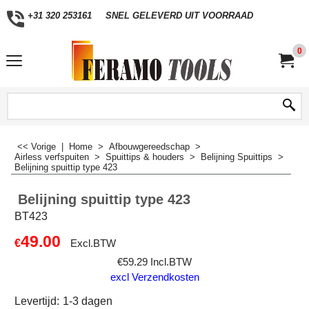
+31 320 253161
SNEL GELEVERD UIT VOORRAAD
0
<< Vorige
|
Home
>
Afbouwgereedschap
>
Airless verfspuiten
>
Spuittips & houders
>
Belijning Spuittips
>
Belijning spuittip type 423
Belijning spuittip type 423
BT423
49.00
€
Excl.BTW
€
59.29
Incl.BTW
excl Verzendkosten
Levertijd:
1-3 dagen