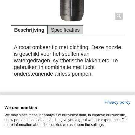
Beschrijving
Specificaties
Aircoat omkeer tip met dichting.
Deze nozzle
is geschikt voor het spuiten van
watergedragen, synthetische lakken etc. Te
gebruiken in combinatie met lucht
ondersteunende airless pompen.
Privacy policy
Zuidersluisweg 42
info@feramotools.nl
We use cookies
We may place these for analysis of our visitor data, to improve our website,
8243 RC Lelystad
Tel: +31(0)320
show personalised content and to give you a great website experience. For
more information about the cookies we use open the settings.
253161
Nederland