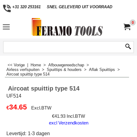
+31 320 253161
SNEL GELEVERD UIT VOORRAAD
0
<< Vorige
|
Home
>
Afbouwgereedschap
>
Airless verfspuiten
>
Spuittips & houders
>
Aflak Spuittips
>
Aircoat spuittip type 514
Aircoat spuittip type 514
UF514
34.65
€
Excl.BTW
€
41.93
Incl.BTW
excl Verzendkosten
Levertijd:
1-3 dagen