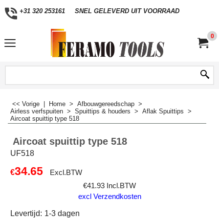
+31 320 253161
SNEL GELEVERD UIT VOORRAAD
0
<< Vorige
|
Home
>
Afbouwgereedschap
>
Airless verfspuiten
>
Spuittips & houders
>
Aflak Spuittips
>
Aircoat spuittip type 518
Aircoat spuittip type 518
UF518
34.65
€
Excl.BTW
€
41.93
Incl.BTW
excl Verzendkosten
Levertijd:
1-3 dagen