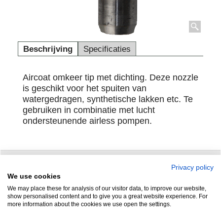
Beschrijving
Specificaties
Aircoat omkeer tip met dichting.
Deze nozzle
is geschikt voor het spuiten van
watergedragen, synthetische lakken etc. Te
gebruiken in combinatie met lucht
ondersteunende airless pompen.
Privacy policy
Zuidersluisweg 42
info@feramotools.nl
We use cookies
We may place these for analysis of our visitor data, to improve our website,
8243 RC Lelystad
Tel: +31(0)320
show personalised content and to give you a great website experience. For
more information about the cookies we use open the settings.
253161
Nederland