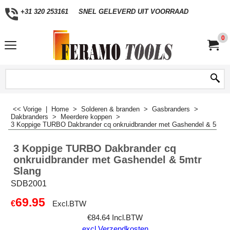
+31 320 253161
SNEL GELEVERD UIT VOORRAAD
0
<< Vorige
|
Home
>
Solderen & branden
>
Gasbranders
>
Dakbranders
>
Meerdere koppen
>
3 Koppige TURBO Dakbrander cq onkruidbrander met Gashendel & 5mtr 
3 Koppige TURBO Dakbrander cq
onkruidbrander met Gashendel & 5mtr
Slang
SDB2001
69.95
€
Excl.BTW
€
84.64
Incl.BTW
excl Verzendkosten