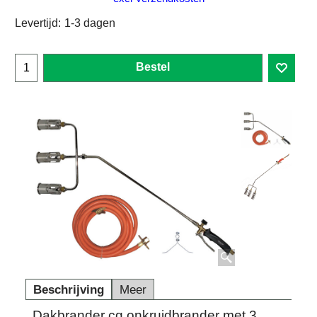
Levertijd:
1-3 dagen
Bestel
Beschrijving
Meer
Dakbrander cq onkruidbrander met 3