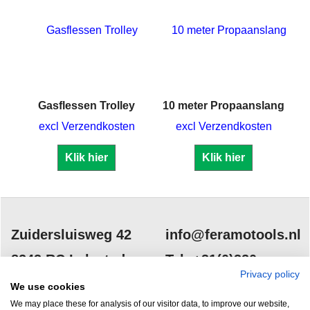
Gasflessen Trolley
10 meter Propaanslang
excl Verzendkosten
excl Verzendkosten
Klik hier
Klik hier
Zuidersluisweg 42
info@feramotools.nl
8243 RC Lelystad
Tel: +31(0)320
Privacy policy
253161
Nederland
We use cookies
We may place these for analysis of our visitor data, to improve our website,