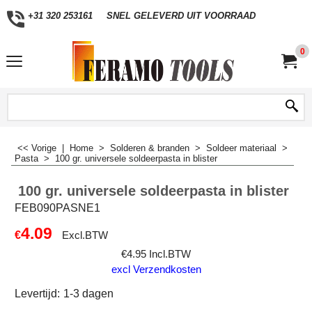
+31 320 253161
SNEL GELEVERD UIT VOORRAAD
0
<< Vorige
|
Home
>
Solderen & branden
>
Soldeer materiaal
>
Pasta
>
100 gr. universele soldeerpasta in blister
100 gr. universele soldeerpasta in blister
FEB090PASNE1
4.09
€
Excl.BTW
€
4.95
Incl.BTW
excl Verzendkosten
Levertijd:
1-3 dagen