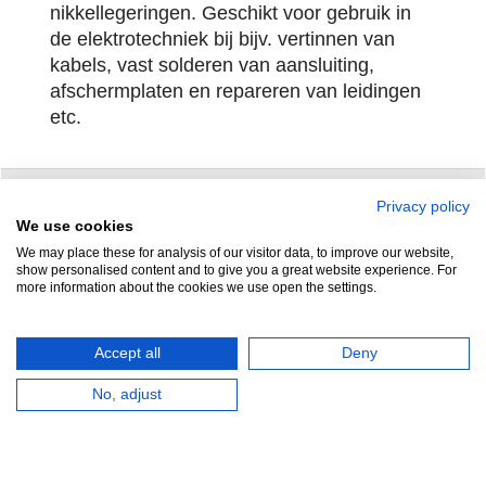
nikkellegeringen. Geschikt voor gebruik in
de elektrotechniek bij bijv. vertinnen van
kabels, vast solderen van aansluiting,
afschermplaten en repareren van leidingen
etc.
Privacy policy
Zuidersluisweg 42
info@feramotools.nl
We use cookies
We may place these for analysis of our visitor data, to improve our website,
8243 RC Lelystad
Tel: +31(0)320
show personalised content and to give you a great website experience. For
more information about the cookies we use open the settings.
253161
Nederland
Accept all
Deny
No, adjust
HERROEPINGSKNOP