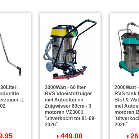
 30Liter
3000Watt - 60 liter
2000Watt -
ndustrie
RVS Vloeistofzuiger
RVS tank I
erzuiger -1
met Autostop en
Stof & Wat
002
Zuigwisser 80cm - 3
met Autost
motoren VZ3001
motoren 
`uitverkocht tot 01-09-
`uitverkoch
2026``
2026``
9.95
449.00
26
€
€