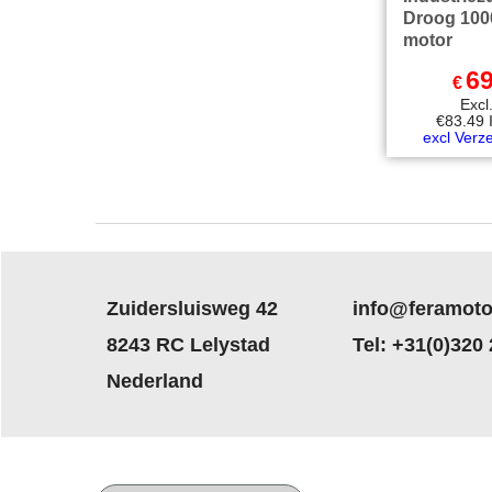
Droog 100
motor
69
€
Exc
€
83.49
excl Verz
Zuidersluisweg 42
info@feramoto
8243 RC Lelystad
Tel: +31(0)320
Nederland