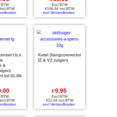
l.BTW
Excl.BTW
Incl.BTW
€
108.84
Incl.BTW
zendkosten
excl Verzendkosten
nset t.b.v.
Ketel Slangconnector
ie
IZ & VZ zuigers
s &
uigers
t tot 01-09-
9.00
9.95
€
l.BTW
Excl.BTW
Incl.BTW
€
12.04
Incl.BTW
zendkosten
excl Verzendkosten