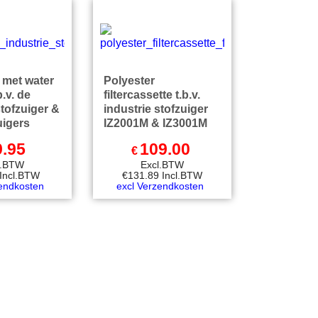
met water
Polyester
.v. de
filtercassette t.b.v.
stofzuiger &
industrie stofzuiger
uigers
IZ2001M & IZ3001M
9.95
109.00
€
l.BTW
Excl.BTW
Incl.BTW
€
131.89
Incl.BTW
zendkosten
excl Verzendkosten