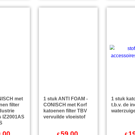
NISCH met
1 stuk ANTI FOAM -
1 stuk kato
en filter
CONISCH met Korf
t.b.v. de i
ndustrie
katoenen filter TBV
waterzuig
s IZ2001AS
vervuilde vloeistof
S
.00
59.00
1
€
€