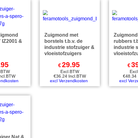
uigmond
Zuigmond met
Zuigmond 
IZ2001 &
borstels t.b.v. de
rubbers t.b
industrie stofzuiger &
industrie 
vloeistofzuigers
vloeistofz
.95
29.95
3
€
€
l.BTW
Excl.BTW
Exc
Incl.BTW
€
36.24
Incl.BTW
€
48.34
endkosten
excl Verzendkosten
excl Ver
uiger Nat &