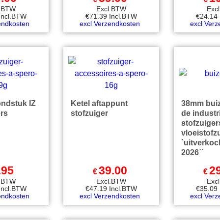
l.BTW
Excl.BTW
Exc
Incl.BTW
€
71.39
Incl.BTW
€
24.14
endkosten
excl Verzendkosten
excl Ver
ondstuk IZ
Ketel aftappunt
38mm buize
rs
stofzuiger
de industr
stofzuiger
vloeistofz
`uitverkoch
2026``
.95
39.00
2
€
€
l.BTW
Excl.BTW
Exc
Incl.BTW
€
47.19
Incl.BTW
€
35.09
endkosten
excl Verzendkosten
excl Ver