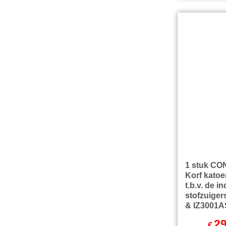
1 stuk CO
Korf katoen
t.b.v. de i
stofzuiger
& IZ3001A
29
€