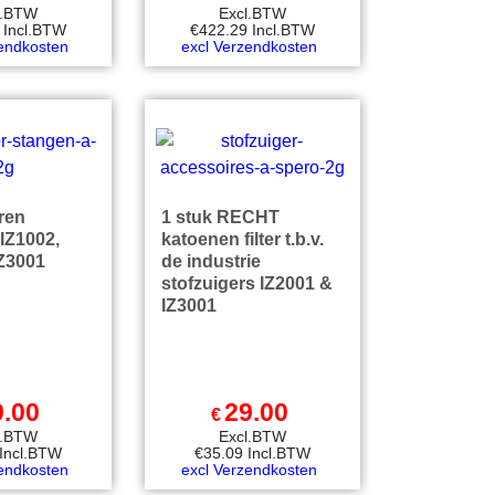
l.BTW
Excl.BTW
Incl.BTW
€
422.29
Incl.BTW
zendkosten
excl Verzendkosten
eren
1 stuk RECHT
IZ1002,
katoenen filter t.b.v.
IZ3001
de industrie
stofzuigers IZ2001 &
IZ3001
9.00
29.00
€
l.BTW
Excl.BTW
Incl.BTW
€
35.09
Incl.BTW
zendkosten
excl Verzendkosten