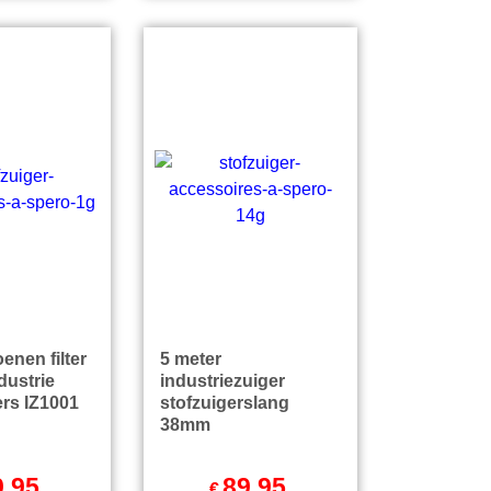
enen filter
5 meter
ndustrie
industriezuiger
ers IZ1001
stofzuigerslang
38mm
9.95
89.95
€