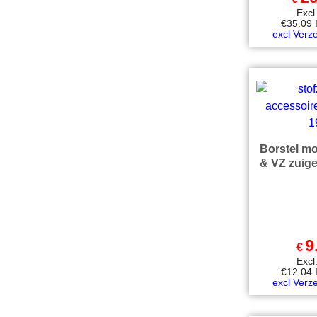
Exc
€
35.09
excl Verz
Borstel m
& VZ zuige
9
€
Exc
€
12.04
excl Verz