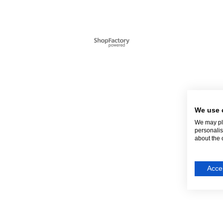
Webwinkel gemaakt met
ShopFactory webwinkel
software.
We use 
We may pla
personalis
about the 
Accep