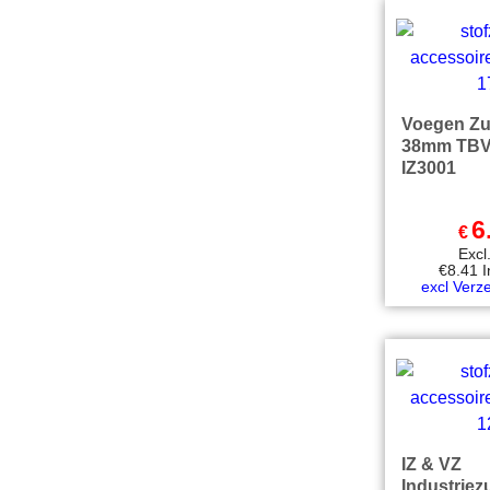
Voegen Z
38mm TBV 
IZ3001
6
€
Exc
€
8.41
excl Verz
IZ & VZ
Industriez