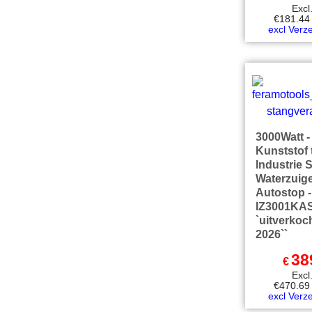
Exc
€
181.44
excl Verz
3000Watt -
Kunststof 
Industrie 
Waterzuig
Autostop -
IZ3001KA
`uitverkoch
2026``
38
€
Exc
€
470.69
excl Verz