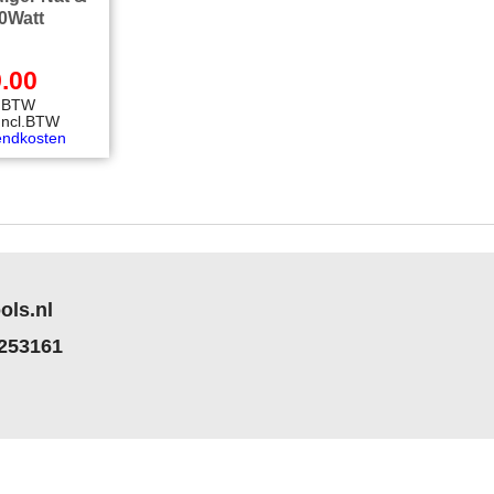
0Watt
.00
l.BTW
Incl.BTW
endkosten
ols.nl
 253161