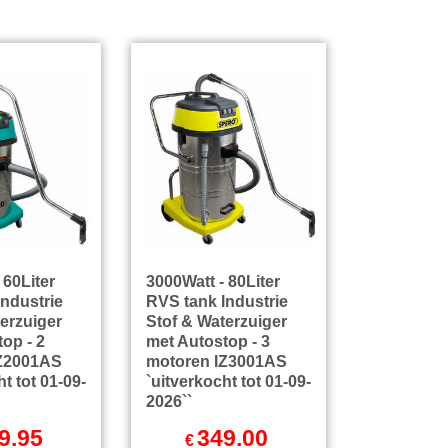
 60Liter
3000Watt - 80Liter
ndustrie
RVS tank Industrie
erzuiger
Stof & Waterzuiger
op - 2
met Autostop - 3
IZ2001AS
motoren IZ3001AS
t tot 01-09-
`uitverkocht tot 01-09-
2026``
9.95
349.00
€