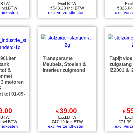
l.BTW
Excl.BTW
Exc
Incl.BTW
€
543.29
Incl.BTW
€
326.64
endkosten
excl Verzendkosten
excl Ver
 90Liter
Transparante
Tapijt vlo
tank
Meubels, Stoelen &
zuigstang 
Stof &
Interieur zuigmond
IZ2001 & 
er met
 3 motoren
S
t tot 01-09-
9.00
39.00
5
€
€
l.BTW
Excl.BTW
Exc
Incl.BTW
€
47.19
Incl.BTW
€
71.39
endkosten
excl Verzendkosten
excl Ver