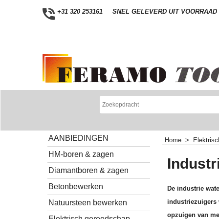
+31 320 253161
SNEL GELEVERD UIT VOORRAAD
AANBIEDINGEN
Home
>
Elektris
HM-boren & zagen
Industr
Diamantboren & zagen
Betonbewerken
De industrie wat
industriezuigers
Natuursteen bewerken
opzuigen van meta
Elektrisch gereedschap